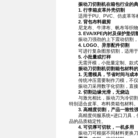
振动刀切割机在箱包行业的
1. 行李箱皮革外壳切割
适用于PU、PVC、仿皮革等
2. 背包布料裁剪
尼龙布、牛津布、帆布等织物无
3. EVA/XPE内衬及保护垫切
振动刀强劲的上下震动切割，可
4. LOGO、异形配件切割
可进行复杂图形切割，适用于
5. 小批量或打样
无需开模，小批量定制、款式开
振动刀切割机切割箱包材料的
1. 无需模具，节省时间与成
传统冲压需要制作刀模，不仅时
振动刀采用数字化切割，直接读
2. 切割边缘光滑，无烧边
与激光相比，振动刀为冷切割方
特别适合皮革、布料类箱包材料
3. 高精度切割，产品一致性
高精度伺服系统+进口刀具，使得
品的品质稳定性。
4. 可切厚可切软，一机多用
振动刀可根据不同材料更换刀