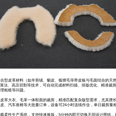
型皮革材料（如羊剪绒、貂皮、狐狸毛等带皮板与毛面结合的天然
I算法、高压切割等技术，可自动完成材料扫描、排版优化、精准裁
处理粗糙等问题。
草大衣、毛革一体鞋面的裁剪，精准匹配复杂版型需求，尤其擅长
、汽车座椅等大批量订单，设备可24小时连续作业，单日裁剪量相
柔性生产系统，支持快速换版，5分钟内即可切换不同设计图纸，