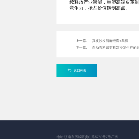
续释放产业潜能，重塑高端皮革
竞争力，抢占价值链制高点。
上一篇:
真皮沙发智能嵌套+裁剪
下一篇:
自动布料裁剪机对沙发生产的
返回列表
地址:济南市历城区虞山路5789号7号厂房