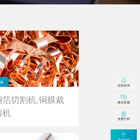
08
在线咨询
铜箔切割机,铜膜裁
微信客服
剪机
免费打样
返回顶部