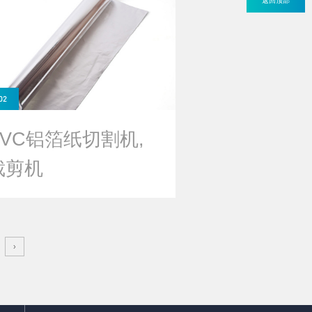
02
PVC铝箔纸切割机,
裁剪机
›