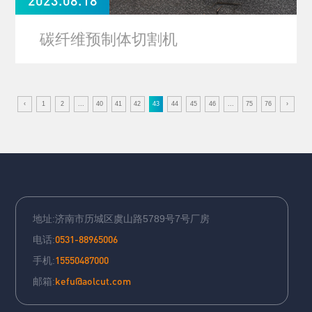
碳纤维预制体切割机
43
‹
1
2
...
40
41
42
44
45
46
...
75
76
›
地址:济南市历城区虞山路5789号7号厂房
0531-88965006
电话:
15550487000
手机:
kefu@aolcut.com
邮箱: