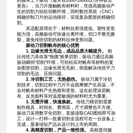
的频率上下振动（通常在2000-18000次/分钟甚至
更高），当刀片接触帆布材料时，凭借高频振动产
生的切割力轻松切断纤维，同时数控系统（CNC）
精确控制刀片的运动路径，实现复杂图形的精确切
割。
其适配原理在于：材料抗剪强度低、塑性变形
能力强，高频振动可快速分离纤维，切口平整无撕
裂，避免传统切割的材料拉伸变形问题。
振动刀切割帆布的核心优势
1. 边缘光滑无毛边，成品品质大幅提升。
相
比传统刀具依靠“拖拽”效果切割，振动刀通过高频
振动瞬间“切削”纤维，可轻松应对帆布等材料的复
杂图形切割，边缘光滑无毛刺，彻底解决传统平刀
切割的毛边、压痕问题。
2. 冷切割工艺，无热损伤。
振动刀属于冷切
割技术，切割过程中刀片不会因摩擦产生高温，不
会对帆布材料产生热熔和变形。这在处理涂层帆
布、反光面料等对温度敏感的材料时尤为重要。
3. 无需开模，快速换款。
传统刀模切割需要
制作模具，时间长、费用高，尺寸调整也不方便。
振动刀采用数字化切割，直接读取CAD图纸即可加
工，设计—打样—批量切割全流程可在一台设备上
完成，显著缩短产品从设计到上市的周期。
4. 高精度切割，产品一致性强。
高精度伺服