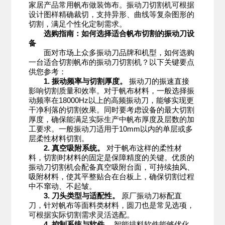
家居产品常用帆布做装饰布。振动刀切割机可根据
设计图样精确裁切，支持异形、曲线等复杂图形的
切割，满足个性化定制需求。
选购指南：如何选择适合帆布切割的振动刀设
备
面对市场上众多振动刀品牌和机型，如何选购
一台适合切割帆布的振动刀切割机？以下关键要点
供您参考：
1. 振动频率与切割厚度。
振动刀的振速直接
影响切割质量和效率。对于帆布材料，一般选择振
动频率在18000Hz以上的高频振动刀，能够实现更
干净利落的切割效果。同时要考虑设备的最大切割
厚度，确保能满足实际生产中帆布厚度及层数的加
工要求。一般振动刀适用于10mm以内的单层或多
层柔性材料切割。
2. 真空吸附系统。
对于帆布这样的柔性材
料，切割时材料的固定是保障精度的关键。优质的
振动刀切割机会配备真空吸附台面，可持续抽风、
吸附材料，使其平整贴合在台板上，确保切割过程
中不窜动、不起皱。
3. 刀头类型与适配性。
原厂振动刀标配直
刀，针对帆布等面料类材料，圆刀也是常见选项，
可根据实际切割需求灵活选配。
4. 控制系统与软件。
智能排料软件能够优化