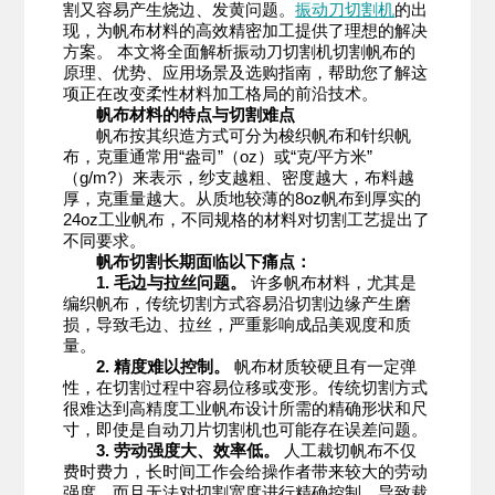
割又容易产生烧边、发黄问题。
振动刀切割机
的出
现，为帆布材料的高效精密加工提供了理想的解决
方案。 本文将全面解析振动刀切割机切割帆布的
原理、优势、应用场景及选购指南，帮助您了解这
项正在改变柔性材料加工格局的前沿技术。
帆布材料的特点与切割难点
帆布按其织造方式可分为梭织帆布和针织帆
布，克重通常用“盎司”（oz）或“克/平方米”
（g/m?）来表示，纱支越粗、密度越大，布料越
厚，克重量越大。从质地较薄的8oz帆布到厚实的
24oz工业帆布，不同规格的材料对切割工艺提出了
不同要求。
帆布切割长期面临以下痛点：
1. 毛边与拉丝问题。
许多帆布材料，尤其是
编织帆布，传统切割方式容易沿切割边缘产生磨
损，导致毛边、拉丝，严重影响成品美观度和质
量。
2. 精度难以控制。
帆布材质较硬且有一定弹
性，在切割过程中容易位移或变形。传统切割方式
很难达到高精度工业帆布设计所需的精确形状和尺
寸，即使是自动刀片切割机也可能存在误差问题。
3. 劳动强度大、效率低。
人工裁切帆布不仅
费时费力，长时间工作会给操作者带来较大的劳动
强度，而且无法对切割宽度进行精确控制，导致裁