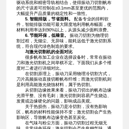
驱动系统和精密导轨相结合，使得振动刀切割帆布
的尺寸误差可控制在±0.1mm甚至更优的范围内，
大幅提升产品质量的稳定性和一致性。
5. 智能排版，节省面料。
配备专业的排料软
件，智能排版功能可最大限度地利用帆布幅面，使
材料利用率达到90%以上，从源头减少面料浪费。
6. 节能环保，低噪音。
振动刀切割为物理切
割过程，无烟尘、无异味，能耗远低于激光切割系
统，符合现代绿色制造的要求。
与激光切割机的全面对比
很多帆布加工企业在选择设备时，常常在振动
刀和激光切割机之间举棋不定。下面我们从多个维
度对二者进行详细对比。
在切割原理上，振动刀采用物理冷切割方式，
刀片高频振动直接切断帆布纤维；而激光切割机则
是利用高能激光烧蚀材料，属于热切割。
从切割边缘效果来看，振动刀切出的帆布边缘
光滑平整、没有毛刺；激光切割则容易产生烧边、
发黄或边缘硬化的问题，影响成品美观。
关于热损伤，振动刀是冷切割，没有热影响
区，帆布的材料性能保持不变；激光切割会产生热
影响区，导致帆布边缘变色甚至炭化。
在气味与粉尘方面，振动刀切割过程无烟无
味，非常绿色环保；激光切割会产生焦糊气味，通