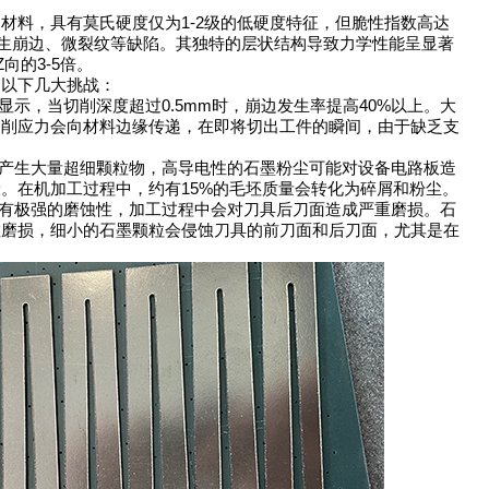
料，具有莫氏硬度仅为1-2级的低硬度特征，但脆性指数高达
易产生崩边、微裂纹等缺陷。其独特的层状结构导致力学性能呈显著
向的3-5倍。
以下几大挑战：
显示，当切削深度超过0.5mm时，崩边发生率提高40%以上。大
切削应力会向材料边缘传递，在即将切出工件的瞬间，由于缺乏支
产生大量超细颗粒物，高导电性的石墨粉尘可能对设备电路板造
。在机加工过程中，约有15%的毛坯质量会转化为碎屑和粉尘。
有极强的磨蚀性，加工过程中会对刀具后刀面造成严重磨损。石
粒磨损，细小的石墨颗粒会侵蚀刀具的前刀面和后刀面，尤其是在