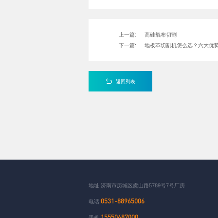
上一篇:
高硅氧布切割
下一篇:
地板革切割机怎么选？六大优
返回列表
地址:济南市历城区虞山路5789号7号厂房
0531-88965006
电话:
15550487000
手机: