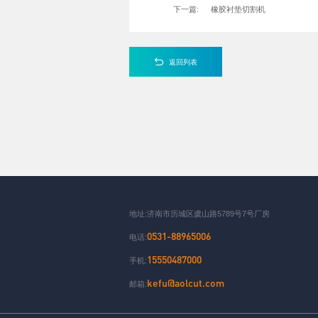
下一篇:
橡胶衬垫切割机
返回列表
地址:济南市历城区虞山路5789号7号厂房
0531-88965006
电话:
15550487000
手机:
kefu@aolcut.com
邮箱: