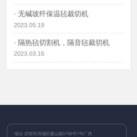
· 无碱玻纤保温毡裁切机
2023.05.19
· 隔热毡切割机，隔音毡裁切机
2023.03.16
地址:济南市历城区虞山路5789号7号厂房